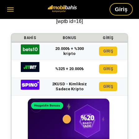
Giriş
[wptb id=16]
BAHIS
BONUS
GIRIŞ
20.000₺ + %300
GİRİŞ
kripto
%325 + 20.000₺
GİRİŞ
2KUSD - Kimliksiz
GİRİŞ
Sadece Kripto