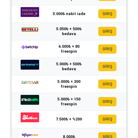
5.000₺ nakit iade
GİRİŞ
5.050₺ + 500₺
GİRİŞ
bedava
6.000₺ + 80
GİRİŞ
freespin
5.000₺ + 500₺
GİRİŞ
bedava
5.000₺ + 300
GİRİŞ
freespin
5.000₺ + 150
GİRİŞ
freespin
7.500₺ + %200
GİRİŞ
8.000₺
GİRİŞ