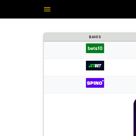
BAHIS