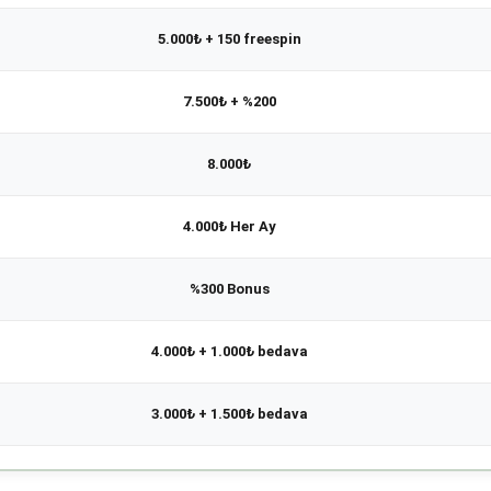
5.000₺ + 150 freespin
7.500₺ + %200
8.000₺
4.000₺ Her Ay
%300 Bonus
4.000₺ + 1.000₺ bedava
3.000₺ + 1.500₺ bedava