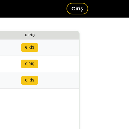
Giriş
GIRIŞ
GİRİŞ
GİRİŞ
GİRİŞ