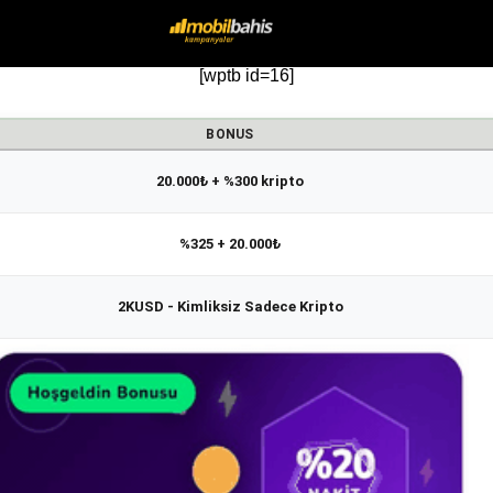
[wptb id=16]
BONUS
20.000₺ + %300 kripto
%325 + 20.000₺
2KUSD - Kimliksiz Sadece Kripto