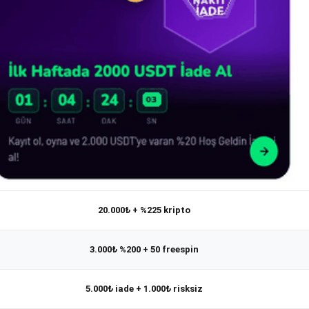
20.000₺ + %225 kripto
3.000₺ %200 + 50 freespin
5.000₺ iade + 1.000₺ risksiz