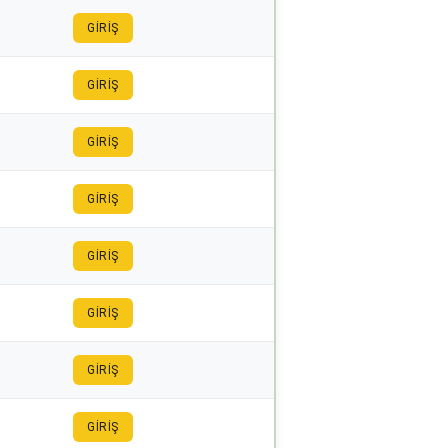
GİRİŞ
GİRİŞ
GİRİŞ
GİRİŞ
GİRİŞ
GİRİŞ
GİRİŞ
GİRİŞ