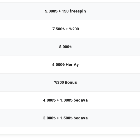
5.000₺ + 150 freespin
7.500₺ + %200
8.000₺
4.000₺ Her Ay
%300 Bonus
4.000₺ + 1.000₺ bedava
3.000₺ + 1.500₺ bedava