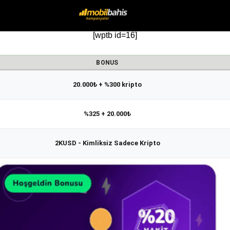
[wptb id=16]
BONUS
20.000₺ + %300 kripto
%325 + 20.000₺
2KUSD - Kimliksiz Sadece Kripto