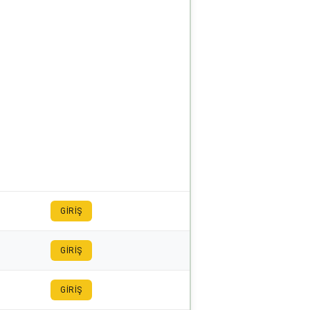
GİRİŞ
GİRİŞ
GİRİŞ