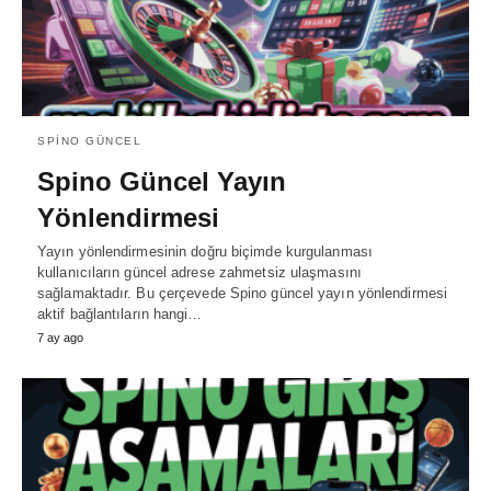
SPINO GÜNCEL
Spino Güncel Yayın
Yönlendirmesi
Yayın yönlendirmesinin doğru biçimde kurgulanması
kullanıcıların güncel adrese zahmetsiz ulaşmasını
sağlamaktadır. Bu çerçevede Spino güncel yayın yönlendirmesi
aktif bağlantıların hangi…
7 ay ago