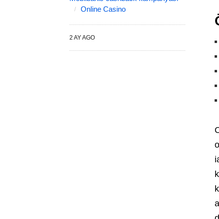
Online Casino
2 AY AGO
O
o
i
k
k
a
d