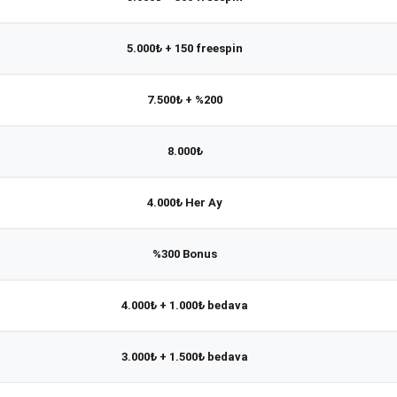
5.000₺ + 150 freespin
7.500₺ + %200
8.000₺
4.000₺ Her Ay
%300 Bonus
4.000₺ + 1.000₺ bedava
3.000₺ + 1.500₺ bedava