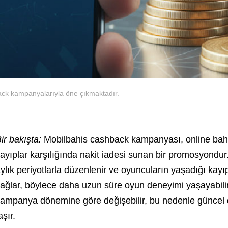
ack kampanyalarıyla öne çıkmaktadır.
ir bakışta:
Mobilbahis cashback kampanyası, online bahis
ayıplar karşılığında nakit iadesi sunan bir promosyondur
ylık periyotlarla düzenlenir ve oyuncuların yaşadığı kayıpl
ağlar, böylece daha uzun süre oyun deneyimi yaşayabilirl
ampanya dönemine göre değişebilir, bu nedenle güncel d
aşır.