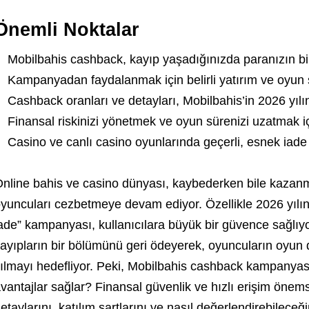
Önemli Noktalar
Mobilbahis cashback, kayıp yaşadığınızda paranızın bir
Kampanyadan faydalanmak için belirli yatırım ve oyun şa
Cashback oranları ve detayları, Mobilbahis’in 2026 yılın
Finansal riskinizi yönetmek ve oyun sürenizi uzatmak için
Casino ve canlı casino oyunlarında geçerli, esnek iade 
nline bahis ve casino dünyası, kaybederken bile kaza
yuncuları cezbetmeye devam ediyor. Özellikle 2026 yılı
ade” kampanyası, kullanıcılara büyük bir güvence sağl
ayıpların bir bölümünü geri ödeyerek, oyuncuların oyun 
ılmayı hedefliyor. Peki, Mobilbahis cashback kampanyası
vantajlar sağlar? Finansal güvenlik ve hızlı erişim önem
etaylarını, katılım şartlarını ve nasıl değerlendirebilece