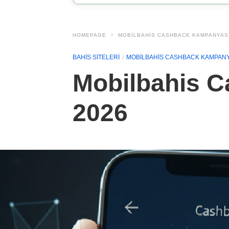
HOMEPAGE
MOBILBAHIS CASHBACK KAMPANYAS
BAHIS SITELERI
MOBILBAHIS CASHBACK KAMPANY
Mobilbahis C
2026