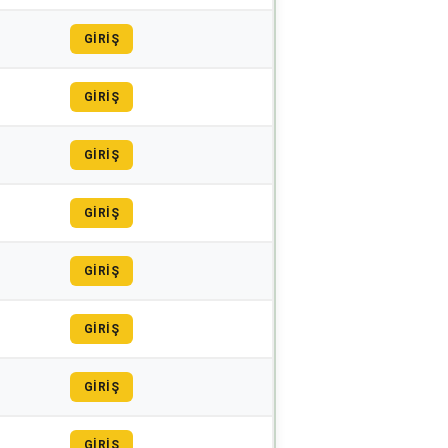
GİRİŞ
GİRİŞ
GİRİŞ
GİRİŞ
GİRİŞ
GİRİŞ
GİRİŞ
GİRİŞ