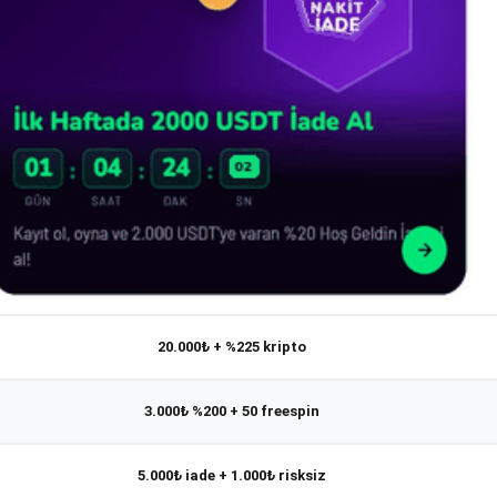
20.000₺ + %225 kripto
3.000₺ %200 + 50 freespin
5.000₺ iade + 1.000₺ risksiz