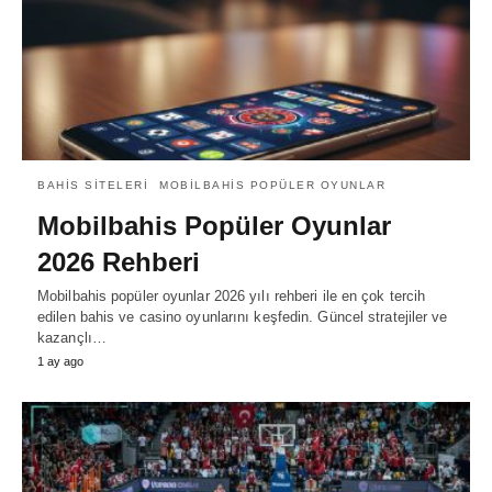
BAHIS SITELERI
MOBILBAHIS POPÜLER OYUNLAR
Mobilbahis Popüler Oyunlar
2026 Rehberi
Mobilbahis popüler oyunlar 2026 yılı rehberi ile en çok tercih
edilen bahis ve casino oyunlarını keşfedin. Güncel stratejiler ve
kazançlı…
1 ay ago