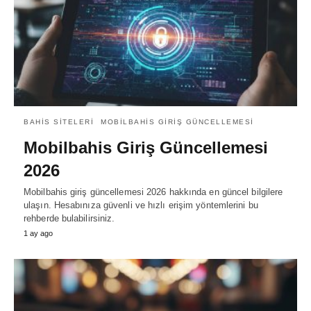
BAHIS SITELERI
MOBILBAHIS GIRIŞ GÜNCELLEMESI
Mobilbahis Giriş Güncellemesi
2026
Mobilbahis giriş güncellemesi 2026 hakkında en güncel bilgilere
ulaşın. Hesabınıza güvenli ve hızlı erişim yöntemlerini bu
rehberde bulabilirsiniz.
1 ay ago