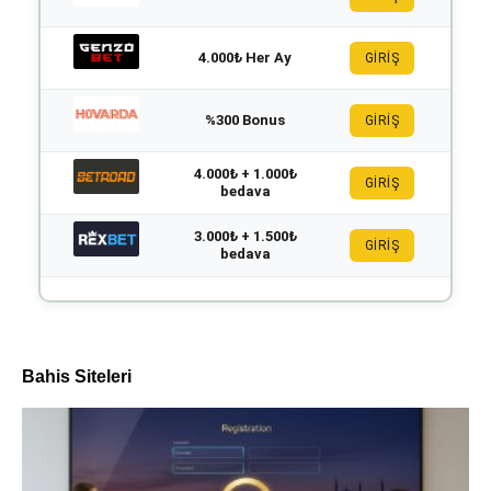
4.000₺ Her Ay
GİRİŞ
%300 Bonus
GİRİŞ
4.000₺ + 1.000₺
GİRİŞ
bedava
3.000₺ + 1.500₺
GİRİŞ
bedava
Bahis Siteleri