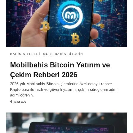
BAHIS SITELERI
MOBILBAHIS BITCOIN
Mobilbahis Bitcoin Yatırım ve
Çekim Rehberi 2026
2026 yılı Mobilbahis Bitcoin işlemlerine özel detaylı rehber.
Kripto para ile hızlı ve güvenli yatırım, çekim süreçlerini adım
adım öğrenin.
4 hafta ago