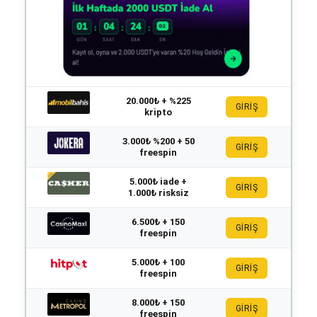
20.000₺ + %225
GİRİŞ
kripto
3.000₺ %200 + 50
GİRİŞ
freespin
5.000₺ iade +
GİRİŞ
1.000₺ risksiz
6.500₺ + 150
GİRİŞ
freespin
5.000₺ + 100
GİRİŞ
freespin
8.000₺ + 150
GİRİŞ
freespin