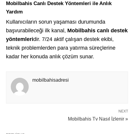
Mobilbahis Canlı Destek Yöntemleri ile Anlık
Yardım
Kullanıcıların sorun yaşaması durumunda
başvurabileceği ilk kanal,
Mobilbahis canlı destek
yöntemleri
dir. 7/24 aktif çalışan destek ekibi,
teknik problemlerden para yatırma süreçlerine
kadar her konuda anlık çözüm sunar.
mobilbahisadresi
NEXT
Mobilbahis Tv Nasıl İzlenir »