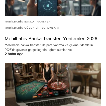
MOBILBAHIS BANKA TRANSFERI
MOBILBAHIS GÜVENILIR YORUMLARI
Mobilbahis Banka Transferi Yöntemleri 2026
Mobilbahis banka transferi ile para yatırma ve çekme işlemlerini
2026'da güvenle gerçekleştirin. İşlem süreleri ve…
2 hafta ago