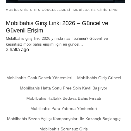
MOBILBAHIS GIRIŞ GÜNCELLEMESI
MOBILBAHIS GIRIS LINKI
Mobilbahis Giriş Linki 2026 – Güncel ve
Güvenli Erişim
Mobilbahis giriş linki 2026 yılında nasıl bulunur? Güvenli ve
kesintisiz mobilbahis erişimi için en güncel…
3 hafta ago
Mobilbahis Canlı Destek Yöntemleri
Mobilbahis Giriş Güncel
Mobilbahis Hafta Sonu Free Spin Keyfi Başlıyor
Mobilbahis Haftalık Bedava Bahis Fırsatı
Mobilbahis Para Yatırma Yöntemleri
Mobilbahis Sezon Açılışı Kampanyaları İle Kazançlı Başlangıç
Mobilbahis Sorunsuz Giriş