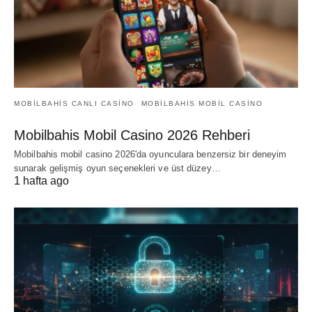
MOBILBAHIS CANLI CASINO
MOBILBAHIS MOBIL CASINO
Mobilbahis Mobil Casino 2026 Rehberi
Mobilbahis mobil casino 2026'da oyunculara benzersiz bir deneyim
sunarak gelişmiş oyun seçenekleri ve üst düzey…
1 hafta ago