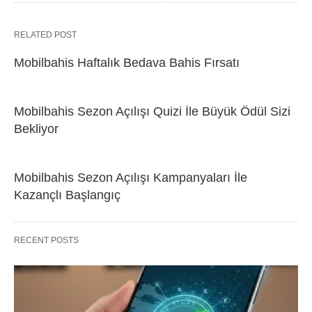
RELATED POST
Mobilbahis Haftalık Bedava Bahis Fırsatı
Mobilbahis Sezon Açılışı Quizi İle Büyük Ödül Sizi
Bekliyor
Mobilbahis Sezon Açılışı Kampanyaları İle
Kazançlı Başlangıç
RECENT POSTS