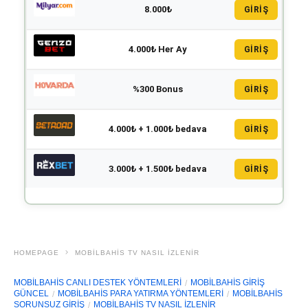
8.000₺
GİRİŞ
4.000₺ Her Ay
GİRİŞ
%300 Bonus
GİRİŞ
4.000₺ + 1.000₺ bedava
GİRİŞ
3.000₺ + 1.500₺ bedava
GİRİŞ
HOMEPAGE
MOBILBAHIS TV NASIL İZLENIR
MOBILBAHIS CANLI DESTEK YÖNTEMLERI
MOBILBAHIS GIRIŞ
GÜNCEL
MOBILBAHIS PARA YATIRMA YÖNTEMLERI
MOBILBAHIS
SORUNSUZ GIRIŞ
MOBILBAHIS TV NASIL İZLENIR