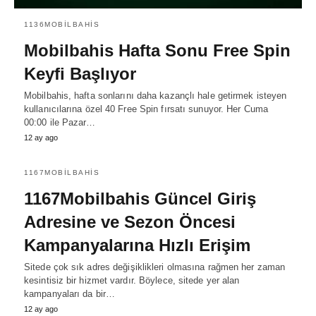
1136MOBILBAHIS
Mobilbahis Hafta Sonu Free Spin
Keyfi Başlıyor
Mobilbahis, hafta sonlarını daha kazançlı hale getirmek isteyen
kullanıcılarına özel 40 Free Spin fırsatı sunuyor. Her Cuma
00:00 ile Pazar…
12 ay ago
1167MOBILBAHIS
1167Mobilbahis Güncel Giriş
Adresine ve Sezon Öncesi
Kampanyalarına Hızlı Erişim
Sitede çok sık adres değişiklikleri olmasına rağmen her zaman
kesintisiz bir hizmet vardır. Böylece, sitede yer alan
kampanyaları da bir…
12 ay ago