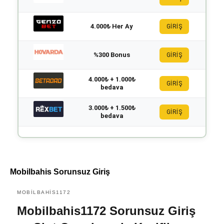
4.000₺ Her Ay
GİRİŞ
%300 Bonus
GİRİŞ
4.000₺ + 1.000₺
GİRİŞ
bedava
3.000₺ + 1.500₺
GİRİŞ
bedava
Mobilbahis Sorunsuz Giriş
MOBILBAHIS1172
Mobilbahis1172 Sorunsuz Giriş