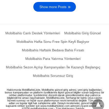
Show more Posts
Mobilbahis Canlı Destek Yöntemleri
Mobilbahis Giriş Güncel
Mobilbahis Hafta Sonu Free Spin Keyfi Başlıyor
Mobilbahis Haftalık Bedava Bahis Fırsatı
Mobilbahis Para Yatırma Yöntemleri
Mobilbahis Sezon Açılışı Kampanyaları İle Kazançlı Başlangıç
Mobilbahis Sorunsuz Giriş
Hakkımızda MobilBahisListe, Mobilbahis güncel giriş adresi, yeni giriş bağlantıları,
bonus kampanyaları ve platform özelliklerine ilişkin güncel bilgiler sunan bağımsız bir
rehber platformudur. İçeriklerimiz düzenli olarak güncellenmekte olup yalnızca
bilgilendirme amacı taşımaktadır. MobilBahisListe, herhangi bir bahis veya casino
hizmeti sunmaz ve hiçbir oyun platformunun resmi temsilcisi değildir. Tüm marka
adları ve logolar ilgili hak sahiplerine aittir. Detaylı incelemeler, güncel bilgiler ve
kapsamlı rehber içerikler için www.mobilbahisliste.com adresini ziyaret edebilirsiniz.
©2026 mobilbahisliste.com - Tüm Haklarımız Saklıdır.