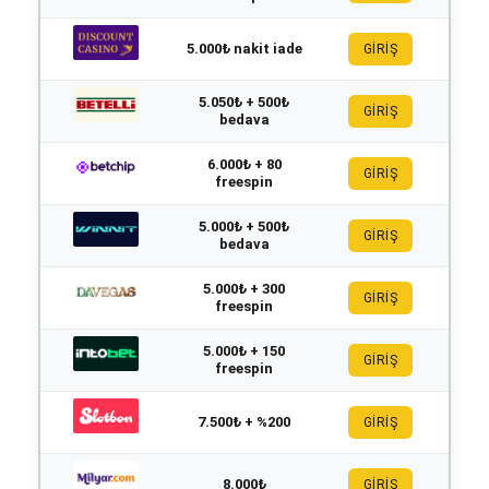
5.000₺ nakit iade
GİRİŞ
5.050₺ + 500₺
GİRİŞ
bedava
6.000₺ + 80
GİRİŞ
freespin
5.000₺ + 500₺
GİRİŞ
bedava
5.000₺ + 300
GİRİŞ
freespin
5.000₺ + 150
GİRİŞ
freespin
7.500₺ + %200
GİRİŞ
8.000₺
GİRİŞ