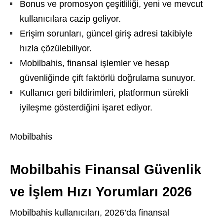
Bonus ve promosyon çeşitliliği, yeni ve mevcut
kullanıcılara cazip geliyor.
Erişim sorunları, güncel giriş adresi takibiyle
hızla çözülebiliyor.
Mobilbahis, finansal işlemler ve hesap
güvenliğinde çift faktörlü doğrulama sunuyor.
Kullanıcı geri bildirimleri, platformun sürekli
iyileşme gösterdiğini işaret ediyor.
Mobilbahis
Mobilbahis Finansal Güvenlik
ve İşlem Hızı Yorumları 2026
Mobilbahis kullanıcıları, 2026’da finansal