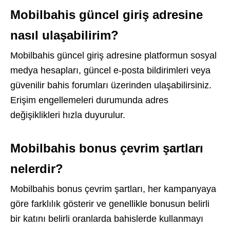
Mobilbahis güncel giriş adresine
nasıl ulaşabilirim?
Mobilbahis güncel giriş adresine platformun sosyal
medya hesapları, güncel e-posta bildirimleri veya
güvenilir bahis forumları üzerinden ulaşabilirsiniz.
Erişim engellemeleri durumunda adres
değişiklikleri hızla duyurulur.
Mobilbahis bonus çevrim şartları
nelerdir?
Mobilbahis bonus çevrim şartları, her kampanyaya
göre farklılık gösterir ve genellikle bonusun belirli
bir katını belirli oranlarda bahislerde kullanmayı