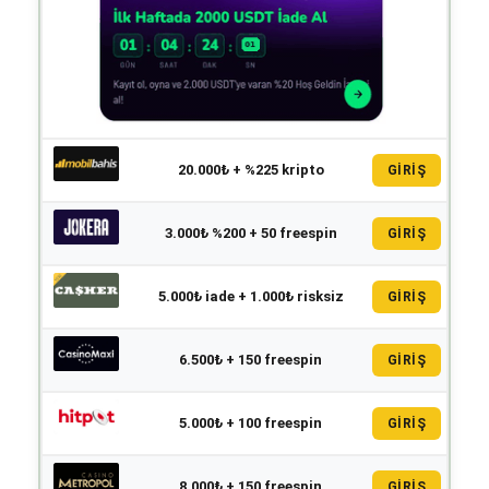
20.000₺ + %225 kripto
GİRİŞ
3.000₺ %200 + 50 freespin
GİRİŞ
5.000₺ iade + 1.000₺ risksiz
GİRİŞ
6.500₺ + 150 freespin
GİRİŞ
5.000₺ + 100 freespin
GİRİŞ
8.000₺ + 150 freespin
GİRİŞ