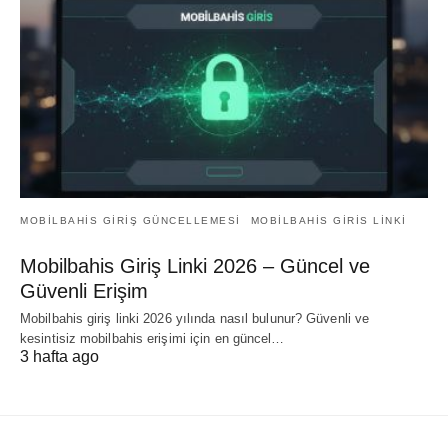
MOBILBAHIS GIRIŞ GÜNCELLEMESI
MOBILBAHIS GIRIS LINKI
Mobilbahis Giriş Linki 2026 – Güncel ve
Güvenli Erişim
Mobilbahis giriş linki 2026 yılında nasıl bulunur? Güvenli ve
kesintisiz mobilbahis erişimi için en güncel…
3 hafta ago