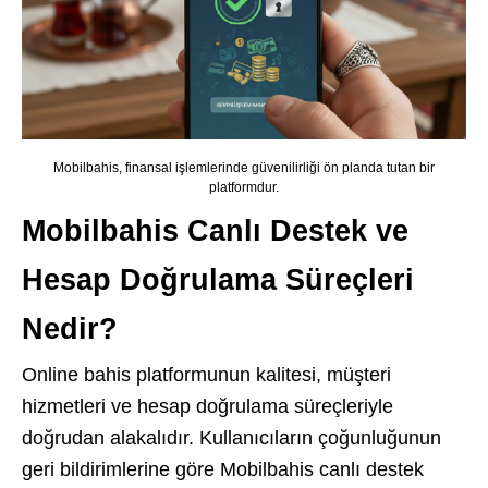
Mobilbahis, finansal işlemlerinde güvenilirliği ön planda tutan bir
platformdur.
Mobilbahis Canlı Destek ve
Hesap Doğrulama Süreçleri
Nedir?
Online bahis platformunun kalitesi, müşteri
hizmetleri ve hesap doğrulama süreçleriyle
doğrudan alakalıdır. Kullanıcıların çoğunluğunun
geri bildirimlerine göre Mobilbahis canlı destek