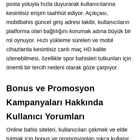
posta yoluyla hızla duyurarak kullanıcılarına
kesintisiz erişim taahhüt ediyor. Açıkçası,
mobilbahis güncel giriş adresi takibi, kullanıcıların
platforma olan bağlılığını korumak adına büyük bir
rol oynuyor. Hızlı yükleme süreleri ve mobil
cihazlarda kesintisiz canlı maç HD kalite
izlenebilmesi, özellikle spor bahisleri tutkunları için
önemli bir tercih nedeni olarak göze çarpıyor.
Bonus ve Promosyon
Kampanyaları Hakkında
Kullanıcı Yorumları
Online bahis siteleri, kullanıcıları çekmek ve elde
tutmak için bonus ve promosyonları sıkça kullanır.