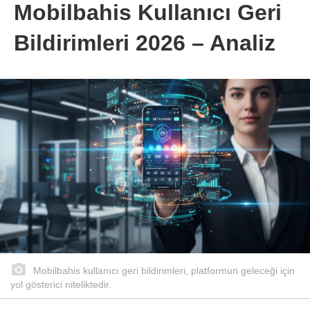
Mobilbahis Kullanıcı Geri
Bildirimleri 2026 – Analiz
Mobilbahis kullanıcı geri bildirimleri, platformun geleceği için
yol gösterici niteliktedir.