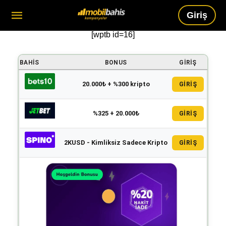
Giriş
[wptb id=16]
BAHIS
BONUS
GIRIŞ
20.000₺ + %300 kripto
GİRİŞ
%325 + 20.000₺
GİRİŞ
2KUSD - Kimliksiz Sadece Kripto
GİRİŞ