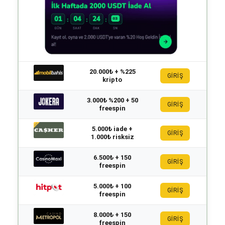
20.000₺ + %225
GİRİŞ
kripto
3.000₺ %200 + 50
GİRİŞ
freespin
5.000₺ iade +
GİRİŞ
1.000₺ risksiz
6.500₺ + 150
GİRİŞ
freespin
5.000₺ + 100
GİRİŞ
freespin
8.000₺ + 150
GİRİŞ
freespin