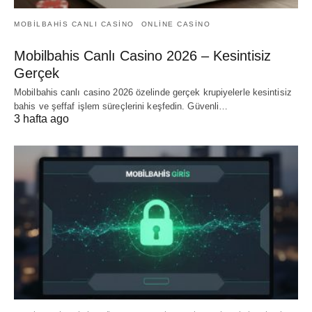
MOBILBAHIS CANLI CASINO
ONLINE CASINO
Mobilbahis Canlı Casino 2026 – Kesintisiz
Gerçek
Mobilbahis canlı casino 2026 özelinde gerçek krupiyelerle kesintisiz
bahis ve şeffaf işlem süreçlerini keşfedin. Güvenli…
3 hafta ago