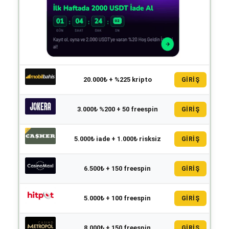
20.000₺ + %225 kripto
GİRİŞ
3.000₺ %200 + 50 freespin
GİRİŞ
5.000₺ iade + 1.000₺ risksiz
GİRİŞ
6.500₺ + 150 freespin
GİRİŞ
5.000₺ + 100 freespin
GİRİŞ
8.000₺ + 150 freespin
GİRİŞ