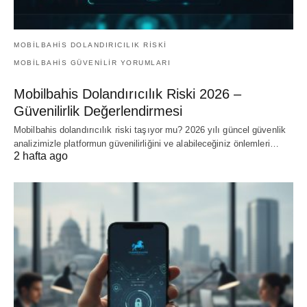
MOBILBAHIS DOLANDIRICILIK RISKI
MOBILBAHIS GÜVENILIR YORUMLARI
Mobilbahis Dolandırıcılık Riski 2026 –
Güvenilirlik Değerlendirmesi
Mobilbahis dolandırıcılık riski taşıyor mu? 2026 yılı güncel güvenlik
analizimizle platformun güvenilirliğini ve alabileceğiniz önlemleri…
2 hafta ago