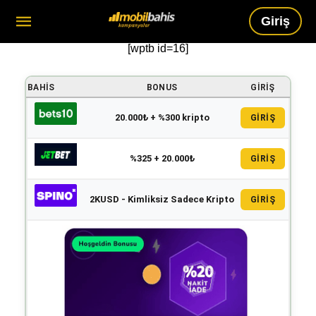
Giriş
[wptb id=16]
BAHIS
BONUS
GIRIŞ
20.000₺ + %300 kripto
GİRİŞ
%325 + 20.000₺
GİRİŞ
2KUSD - Kimliksiz Sadece Kripto
GİRİŞ