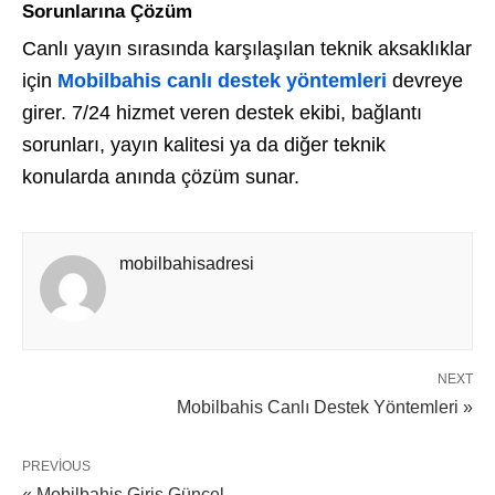
Sorunlarına Çözüm
Canlı yayın sırasında karşılaşılan teknik aksaklıklar
için
Mobilbahis canlı destek yöntemleri
devreye
girer. 7/24 hizmet veren destek ekibi, bağlantı
sorunları, yayın kalitesi ya da diğer teknik
konularda anında çözüm sunar.
mobilbahisadresi
NEXT
Mobilbahis Canlı Destek Yöntemleri »
PREVIOUS
« Mobilbahis Giriş Güncel