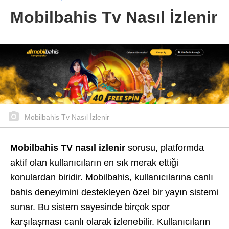
Mobilbahis Tv Nasıl İzlenir
Mobilbahis Tv Nasıl İzlenir
Mobilbahis TV nasıl izlenir
sorusu, platformda
aktif olan kullanıcıların en sık merak ettiği
konulardan biridir. Mobilbahis, kullanıcılarına canlı
bahis deneyimini destekleyen özel bir yayın sistemi
sunar. Bu sistem sayesinde birçok spor
karşılaşması canlı olarak izlenebilir. Kullanıcıların