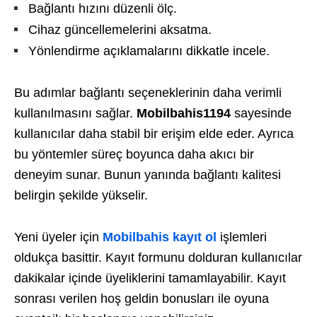
Bağlantı hızını düzenli ölç.
Cihaz güncellemelerini aksatma.
Yönlendirme açıklamalarını dikkatle incele.
Bu adımlar bağlantı seçeneklerinin daha verimli
kullanılmasını sağlar.
Mobilbahis1194
sayesinde
kullanıcılar daha stabil bir erişim elde eder. Ayrıca
bu yöntemler süreç boyunca daha akıcı bir
deneyim sunar. Bunun yanında bağlantı kalitesi
belirgin şekilde yükselir.
Yeni üyeler için
Mobilbahis kayıt ol
işlemleri
oldukça basittir. Kayıt formunu dolduran kullanıcılar
dakikalar içinde üyeliklerini tamamlayabilir. Kayıt
sonrası verilen hoş geldin bonusları ile oyuna