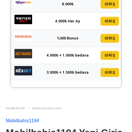
8.000₺
GİRİŞ
4.000₺ Her Ay
GİRİŞ
%300 Bonus
GİRİŞ
4.000₺ + 1.000₺ bedava
GİRİŞ
3.000₺ + 1.500₺ bedava
GİRİŞ
HOMEPAGE
MOBILBAHIS1194
Mobilbahis1194