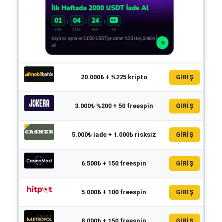
20.000₺ + %225 kripto
GİRİŞ
3.000₺ %200 + 50 freespin
GİRİŞ
5.000₺ iade + 1.000₺ risksiz
GİRİŞ
6.500₺ + 150 freespin
GİRİŞ
5.000₺ + 100 freespin
GİRİŞ
8.000₺ + 150 freespin
GİRİŞ