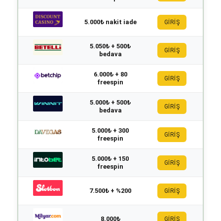
5.000₺ nakit iade
GİRİŞ
5.050₺ + 500₺
GİRİŞ
bedava
6.000₺ + 80
GİRİŞ
freespin
5.000₺ + 500₺
GİRİŞ
bedava
5.000₺ + 300
GİRİŞ
freespin
5.000₺ + 150
GİRİŞ
freespin
7.500₺ + %200
GİRİŞ
8.000₺
GİRİŞ