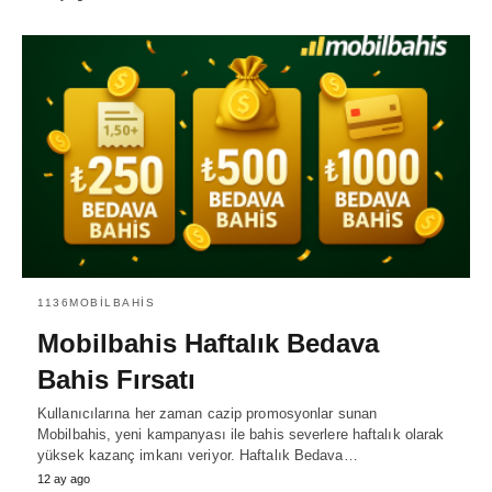
1136MOBILBAHIS
Mobilbahis Haftalık Bedava
Bahis Fırsatı
Kullanıcılarına her zaman cazip promosyonlar sunan
Mobilbahis, yeni kampanyası ile bahis severlere haftalık olarak
yüksek kazanç imkanı veriyor. Haftalık Bedava…
12 ay ago