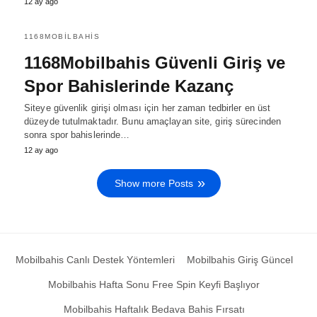
12 ay ago
1168MOBILBAHIS
1168Mobilbahis Güvenli Giriş ve
Spor Bahislerinde Kazanç
Siteye güvenlik girişi olması için her zaman tedbirler en üst
düzeyde tutulmaktadır. Bunu amaçlayan site, giriş sürecinden
sonra spor bahislerinde…
12 ay ago
Show more Posts
Mobilbahis Canlı Destek Yöntemleri
Mobilbahis Giriş Güncel
Mobilbahis Hafta Sonu Free Spin Keyfi Başlıyor
Mobilbahis Haftalık Bedava Bahis Fırsatı