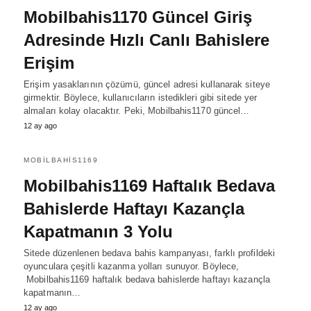
Mobilbahis1170 Güncel Giriş
Adresinde Hızlı Canlı Bahislere
Erişim
Erişim yasaklarının çözümü, güncel adresi kullanarak siteye
girmektir. Böylece, kullanıcıların istedikleri gibi sitede yer
almaları kolay olacaktır. Peki, Mobilbahis1170 güncel…
12 ay ago
MOBILBAHIS1169
Mobilbahis1169 Haftalık Bedava
Bahislerde Haftayı Kazançla
Kapatmanın 3 Yolu
Sitede düzenlenen bedava bahis kampanyası, farklı profildeki
oyunculara çeşitli kazanma yolları sunuyor. Böylece,
Mobilbahis1169 haftalık bedava bahislerde haftayı kazançla
kapatmanın…
12 ay ago