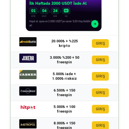
20.000₺ + %225
GİRİŞ
kripto
3.000₺ %200 + 50
GİRİŞ
freespin
5.000₺ iade +
GİRİŞ
1.000₺ risksiz
6.500₺ + 150
GİRİŞ
freespin
5.000₺ + 100
GİRİŞ
freespin
8.000₺ + 150
GİRİŞ
freespin