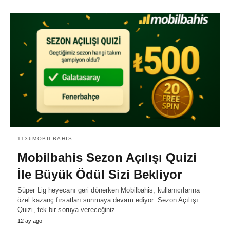
1136MOBILBAHIS
Mobilbahis Sezon Açılışı Quizi
İle Büyük Ödül Sizi Bekliyor
Süper Lig heyecanı geri dönerken Mobilbahis, kullanıcılarına
özel kazanç fırsatları sunmaya devam ediyor. Sezon Açılışı
Quizi, tek bir soruya vereceğiniz…
12 ay ago