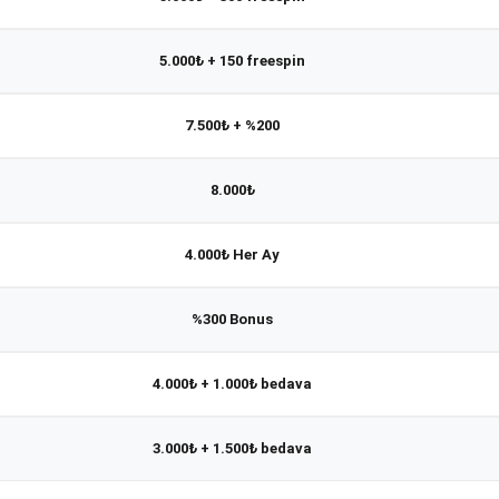
5.000₺ + 150 freespin
7.500₺ + %200
8.000₺
4.000₺ Her Ay
%300 Bonus
4.000₺ + 1.000₺ bedava
3.000₺ + 1.500₺ bedava