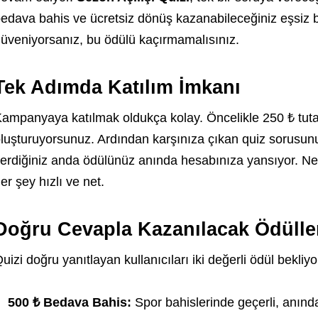
edava bahis ve ücretsiz dönüş kazanabileceğiniz eşsiz b
üveniyorsanız, bu ödülü kaçırmamalısınız.
Tek Adımda Katılım İmkanı
ampanyaya katılmak oldukça kolay. Öncelikle 250 ₺ tuta
luşturuyorsunuz. Ardından karşınıza çıkan quiz sorusun
erdiğiniz anda ödülünüz anında hesabınıza yansıyor. Ne 
er şey hızlı ve net.
Doğru Cevapla Kazanılacak Ödülle
uizi doğru yanıtlayan kullanıcıları iki değerli ödül bekliyo
500 ₺ Bedava Bahis:
Spor bahislerinde geçerli, anında