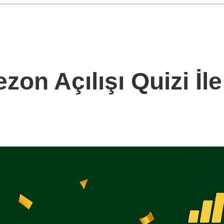
zon Açılışı Quizi İ