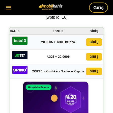
Giriş
[wptb id=16]
BAHIS
BONUS
GIRIŞ
20.000₺ + %300 kripto
GİRİŞ
%325 + 20.000₺
GİRİŞ
2KUSD - Kimliksiz Sadece Kripto
GİRİŞ