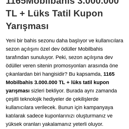
1165Mobilbahis 3.000.000
TL + Lüks Tatil Kupon
Yarışması
Yeni bir bahis sezonu daha başlıyor ve kullanıcılara
sezon açılışını özel dev ödüller Mobilbahis
tarafından sunuluyor. Peki, sezon açılışına dev
ödüller veren sitenin promosyonları arasında öne
çıkanlardan biri hangisidir? Bu kapsamda,
1165
Mobilbahis 3.000.000 TL + lüks tatil kupon
yarışması
sizleri bekliyor. Burada aynı zamanda
çeşitli teknolojik hediyeler de çekilişlerde
kullanıcılara verilecek. Bunun için kampanyaya
katılarak sadece kuponlarınızı oluşturmanız ve
yüksek oranları yakalamanız yeterli oluyor.