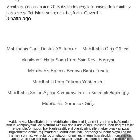
Mobilbahis canlı casino 2026 özelinde gerçek krupiyelerle kesintisiz
bahis ve şeffaf işlem süreçlerini keşfedin. Güvenli…
3 hafta ago
Mobilbahis Canlı Destek Yöntemleri
Mobilbahis Giriş Güncel
Mobilbahis Hafta Sonu Free Spin Keyfi Başlıyor
Mobilbahis Haftalık Bedava Bahis Fırsatı
Mobilbahis Para Yatırma Yöntemleri
Mobilbahis Sezon Açılışı Kampanyaları İle Kazançlı Başlangıç
Mobilbahis Sorunsuz Giriş
Hakkımızda MobilBahisListe, Mobilbahis güncel giriş adresi, yeni giriş bağlantıları,
bonus kampanyaları ve platform özelliklerine ilişkin güncel bilgiler sunan bağımsız bir
rehber platformudur. İçeriklerimiz düzenli olarak güncellenmekte olup yalnızca
bilgilendirme amacı taşımaktadır. MobilBahisListe, herhangi bir bahis veya casino
hizmeti sunmaz ve hiçbir oyun platformunun resmi temsilcisi değildir. Tüm marka
adları ve logolar ilgili hak sahiplerine aittir. Detaylı incelemeler, güncel bilgiler ve