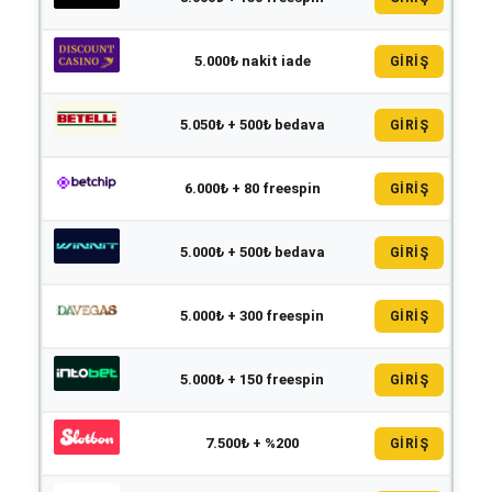
5.000₺ nakit iade
GİRİŞ
5.050₺ + 500₺ bedava
GİRİŞ
6.000₺ + 80 freespin
GİRİŞ
5.000₺ + 500₺ bedava
GİRİŞ
5.000₺ + 300 freespin
GİRİŞ
5.000₺ + 150 freespin
GİRİŞ
7.500₺ + %200
GİRİŞ