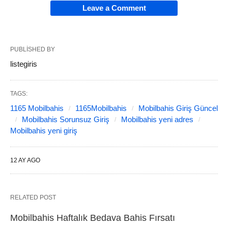
Leave a Comment
PUBLISHED BY
listegiris
TAGS:
1165 Mobilbahis
1165Mobilbahis
Mobilbahis Giriş Güncel
Mobilbahis Sorunsuz Giriş
Mobilbahis yeni adres
Mobilbahis yeni giriş
12 AY AGO
RELATED POST
Mobilbahis Haftalık Bedava Bahis Fırsatı