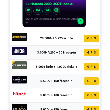
20.000₺ + %225 kripto
GİRİŞ
3.000₺ %200 + 50 freespin
GİRİŞ
5.000₺ iade + 1.000₺ risksiz
GİRİŞ
6.500₺ + 150 freespin
GİRİŞ
5.000₺ + 100 freespin
GİRİŞ
8.000₺ + 150 freespin
GİRİŞ