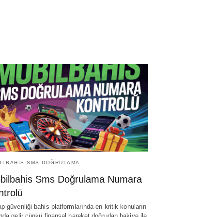
ILBAHIS SMS DOĞRULAMA
bilbahis Sms Doğrulama Numara
ntrolü
p güvenliği bahis platformlarında en kritik konuların
nda gelir çünkü finansal hareket doğrudan bakiye ile