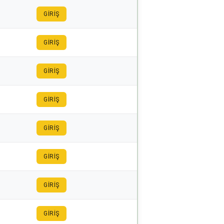
GİRİŞ
GİRİŞ
GİRİŞ
GİRİŞ
GİRİŞ
GİRİŞ
GİRİŞ
GİRİŞ