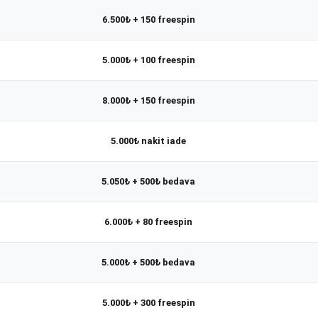
6.500₺ + 150 freespin
5.000₺ + 100 freespin
8.000₺ + 150 freespin
5.000₺ nakit iade
5.050₺ + 500₺ bedava
6.000₺ + 80 freespin
5.000₺ + 500₺ bedava
5.000₺ + 300 freespin