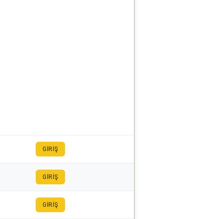
GİRİŞ
GİRİŞ
GİRİŞ