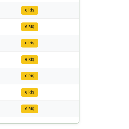
GİRİŞ
GİRİŞ
GİRİŞ
GİRİŞ
GİRİŞ
GİRİŞ
GİRİŞ