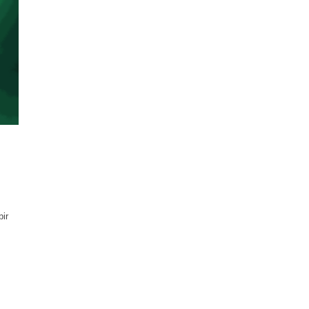
ı
bir