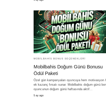
MOBILBAHIS BONUS SEÇENEKLERI
Mobilbahis Doğum Günü Bonusu
Ödül Paketi
Özel gün kampanyaları oyuncuya hem motivasyon
ek kazanç fırsatı sunar. Mobilbahis doğum günü bo
oyuncunun doğum günü haftasında aktif…
5 ay ago