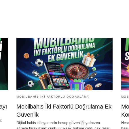
MOBILBAHIS IKI FAKTÖRLÜ DOĞRULAMA
MOB
ayı
Mobilbahis İki Faktörlü Doğrulama Ek
Mo
Güvenlik
Ko
r.
Dijital bahis dünyasında hesap güvenliği yalnızca
Hesa
şifreye bırakılmaz çünkü yüksek bakiye ciddi risk taşır.
başı