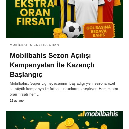
MOBILBAHIS EKSTRA ORAN
Mobilbahis Sezon Açılışı
Kampanyaları İle Kazançlı
Başlangıç
Mobilbahis, Süper Lig heyecanının başladığı yeni sezona özel
iki büyük kampanya ile futbol tutkunlarını karşılıyor. Hem ekstra
oran fırsatı hem…
12 ay ago