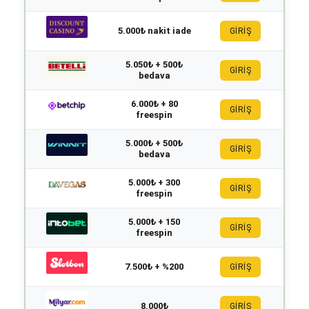
5.000₺ nakit iade
GİRİŞ
5.050₺ + 500₺
GİRİŞ
bedava
6.000₺ + 80
GİRİŞ
freespin
5.000₺ + 500₺
GİRİŞ
bedava
5.000₺ + 300
GİRİŞ
freespin
5.000₺ + 150
GİRİŞ
freespin
7.500₺ + %200
GİRİŞ
8.000₺
GİRİŞ