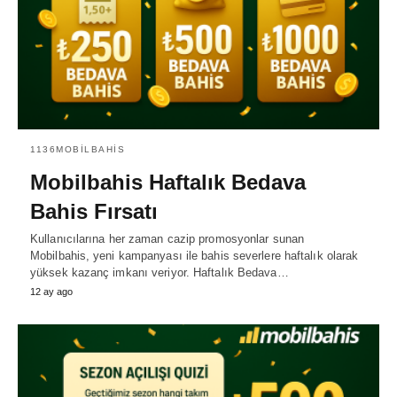
1136MOBILBAHIS
Mobilbahis Haftalık Bedava
Bahis Fırsatı
Kullanıcılarına her zaman cazip promosyonlar sunan
Mobilbahis, yeni kampanyası ile bahis severlere haftalık olarak
yüksek kazanç imkanı veriyor. Haftalık Bedava…
12 ay ago